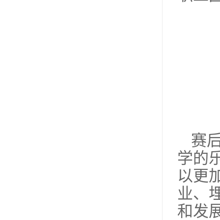
赛
学的
以更
业、
和发