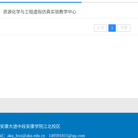
资源化学与工程虚拟仿真实验教学中心
上页
1
下页
区安康大道中段安康学院江北校区
：aku_hxx@aku.edu.cn 149591815@qq.com