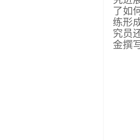
了如
练形
究员
金撰