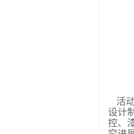
活
设计
控、
究进