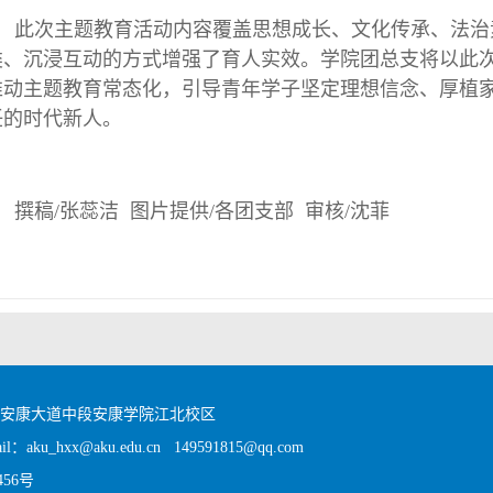
此次主题教育活动内容覆盖思想成长、文化传承、法治
类、沉浸互动的方式增强了育人实效。学院团总支将以此
推动主题教育常态化，引导青年学子坚定理想信念、厚植
任的时代新人。
撰稿/张蕊洁 图片提供/各团支部 审核/沈菲
区安康大道中段安康学院江北校区
：aku_hxx@aku.edu.cn 149591815@qq.com
456号